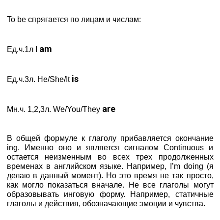
To be спрягается по лицам и числам:
am
Ед.ч.1л I
is
Ед.ч.3л. He/She/It
are
Мн.ч. 1,2,3л. We/You/They
В общей формуле к глаголу прибавляется окончание
ing. Именно оно и является сигналом Continuous и
остается неизменным во всех трех продолженных
временах в английском языке. Например, I’m doing (я
делаю в данный момент). Но это время не так просто,
как могло показаться вначале. Не все глаголы могут
образовывать инговую форму. Например, статичные
глаголы и действия, обозначающие эмоции и чувства.