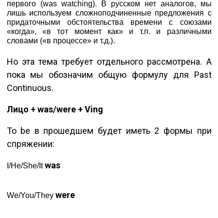
первого (was watching). В русском нет аналогов, мы
лишь используем сложноподчиненные предложения с
придаточными обстоятельства времени с союзами
«когда», «в тот момент как» и т.п. и различными
словами («в процессе» и т.д.).
Но эта тема требует отдельного рассмотрена. А
пока мы обозначим общую формулу для Past
Continuous.
Лицо + was/were + Ving
To be в прошедшем будет иметь 2 формы при
спряжении:
was
I/He/She/It
were
We/You/They