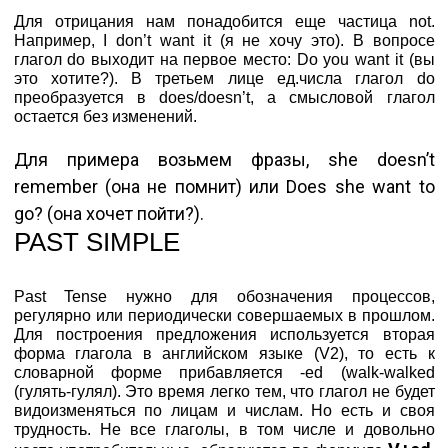
Для отрицания нам понадобится еще частица not.
Например, I don’t want it (я не хочу это). В вопросе
глагол do выходит на первое место: Do you want it (вы
это хотите?). В третьем лице ед.числа глагол do
преобразуется в does/doesn’t, а смысловой глагол
остается без изменений.
Для примера возьмем фразы, she doesn’t
remember (она не помнит) или Does she want to
go? (она хочет пойти?).
PAST SIMPLE
Past Tense нужно для обозначения процессов,
регулярно или периодически совершаемых в прошлом.
Для построения предложения используется вторая
форма глагола в английском языке (V2), то есть к
словарной форме прибавляется -ed (walk-walked
(гулять-гулял). Это время легко тем, что глагол не будет
видоизменяться по лицам и числам. Но есть и своя
трудность. Не все глаголы, в том числе и довольно