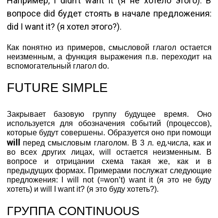
Например, I didn’t want it (я не хотело этого). В
вопросе did будет стоять в начале предложения:
did I want it? (я хотел этого?).
Как понятно из примеров, смысловой глагол остается
неизменным, а функция выражения п.в. переходит на
вспомогательный глагол do.
FUTURE SIMPLE
Закрывает базовую группу будущее время. Оно
используется для обозначения событий (процессов),
которые будут совершены. Образуется оно при помощи
will
перед смысловым глаголом. В 3 л. ед.числа, как и
во всех других лицах, will остается неизменным. В
вопросе и отрицании схема такая же, как и в
предыдущих формах. Примерами послужат следующие
предложения: I will not (=won’t) want it (я это не буду
хотеть) и will I want it? (я это буду хотеть?).
ГРУППА CONTINUOUS