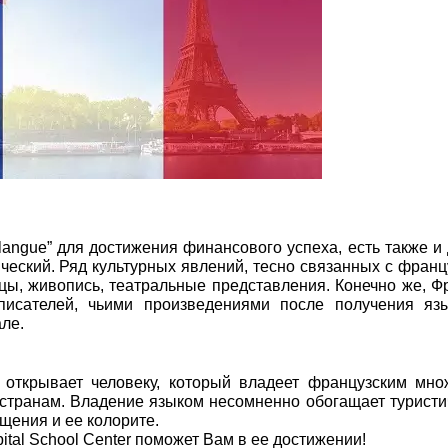
langue” для достижения финансового успеха, есть также и
ический. Ряд культурных явлений, тесно связанных с фран
цы, живопись, театральные представления. Конечно же, Ф
писателей, чьими произведениями после получения яз
ле.
открывает человеку, который владеет французским мно
странам. Владение языком несомненно обогащает туристи
щения и ее колорите.
ital School Center поможет Вам в ее достижении!