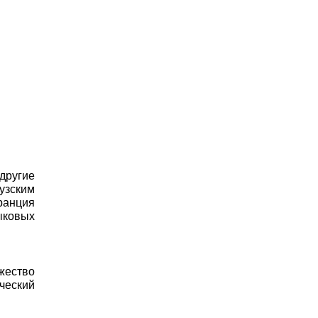
 другие
цузским
ранция
ыковых
жество
ческий