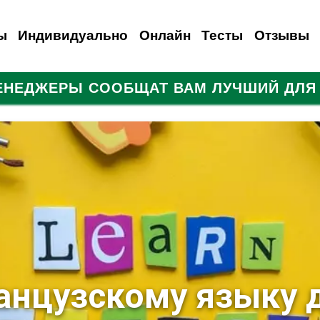
ы
Индивидуально
Онлайн
Тесты
Отзывы
МЕНЕДЖЕРЫ СООБЩАТ ВАМ ЛУЧШИЙ ДЛЯ 
анский
емецкий
Испанский
Французский
Итальянский
Итальянский
Итальянский
Русский
Для иностранцев
Польский
Турецкий
анцузскому языку 