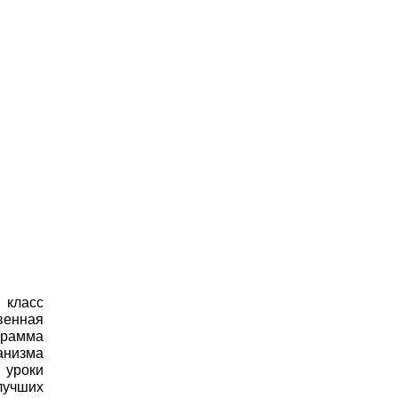
 класс
венная
грамма
анизма
 уроки
лучших