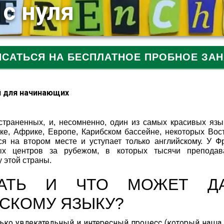
с нуля
ИСАТЬСЯ НА БЕСПЛАТНОЕ ПРОБНОЕ ЗАН
й для начинающих
страненных, и, несомненно, один из самых красивых язы
ке, Африке, Европе, Карибском бассейне, некоторых Вос
ся на втором месте и уступает только английскому. У Ф
ых центров за рубежом, в которых тысячи преподав
 этой страны.
ЧАТЬ И ЧТО МОЖЕТ Д
СКОМУ ЯЗЫКУ?
лько увлекательный и интересный процесс (который наша