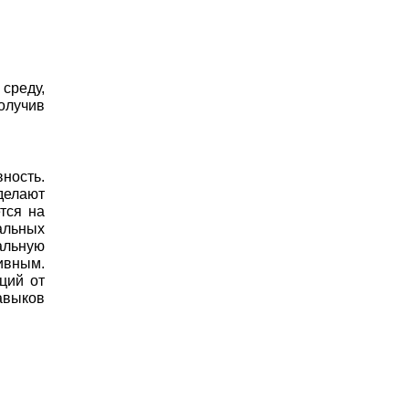
среду,
олучив
ность.
делают
тся на
альных
альную
ивным.
ций от
авыков