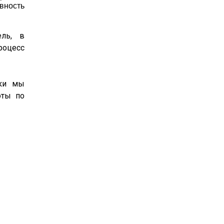
вность
ель, в
роцесс
ски мы
оты по