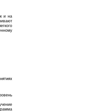
к и на
нивают
легкого
енному
нятиях
ровень
учение
грамма