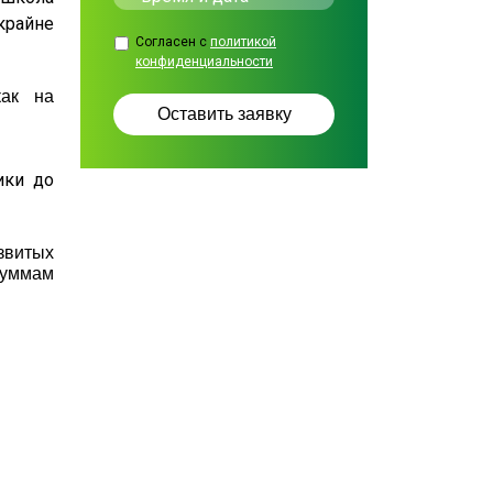
крайне
Согласен с
политикой
конфиденциальности
как на
ики до
азвитых
 суммам