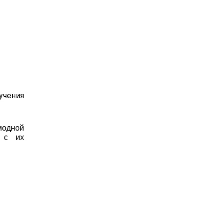
учения
модной
х с их