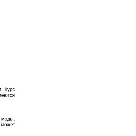
. Курс
меются
 моды.
 может