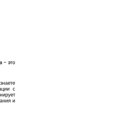
 – это
знаете
ации с
нирует
вания и