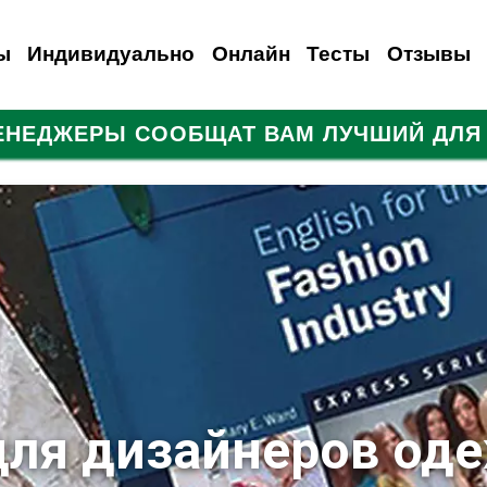
ы
Индивидуально
Онлайн
Тесты
Отзывы
МЕНЕДЖЕРЫ СООБЩАТ ВАМ ЛУЧШИЙ ДЛЯ 
анский
емецкий
Испанский
Французский
Итальянский
Итальянский
Итальянский
Русский
Для иностранцев
Польский
Турецкий
для дизайнеров од