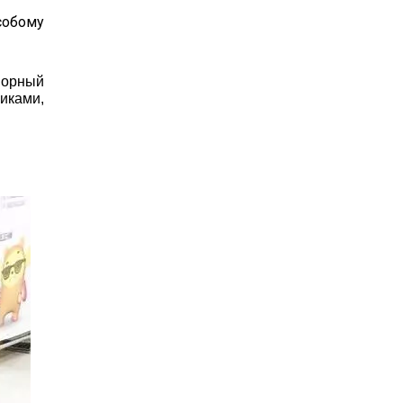
собому
ворный
никами,