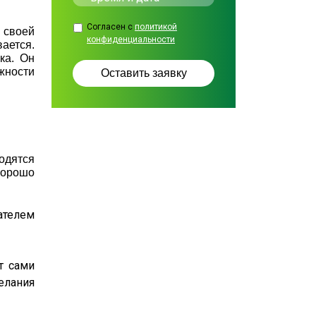
Согласен с
политикой
 своей
конфиденциальности
ается.
ка. Он
жности
годятся
хорошо
ателем
т сами
елания