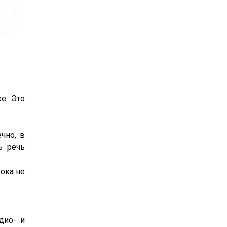
е. Это
чно, в
ь речь
рока не
дио- и