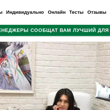
ы
Индивидуально
Онлайн
Тесты
Отзывы
МЕНЕДЖЕРЫ СООБЩАТ ВАМ ЛУЧШИЙ ДЛЯ 
анский
емецкий
Испанский
Французский
Итальянский
Итальянский
Итальянский
Русский
Для иностранцев
Польский
Турецкий