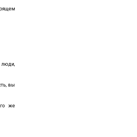
орящем
 люди,
ть, вы
ого же