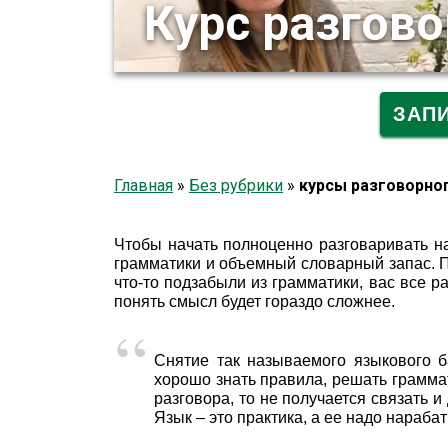
Курс разгов
ЗАП
Главная
»
Без рубрики
»
курсы разговорно
Чтобы начать полноценно разговаривать н
грамматики и объемный словарный запас. П
что-то подзабыли из грамматики, вас все р
понять смысл будет гораздо сложнее.
Снятие так называемого языкового б
хорошо знать правила, решать граммати
разговора, то не получается связать и
Язык – это практика, а ее надо нараба