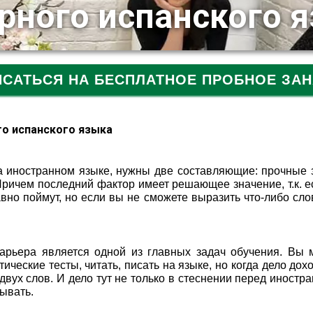
орного испанского 
ИСАТЬСЯ НА БЕСПЛАТНОЕ ПРОБНОЕ ЗАН
го испанского языка
а иностранном языке, нужны две составляющие: прочные 
ричем последний фактор имеет решающее значение, т.к. е
авно поймут, но если вы не сможете выразить что-либо сл
арьера является одной из главных задач обучения. Вы 
ческие тесты, читать, писать на языке, но когда дело дох
 двух слов. И дело тут не только в стеснении перед иностр
тывать.