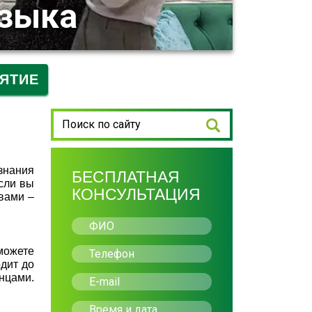
языка
ЯТИЕ
знания
БЕСПЛАТНАЯ
сли вы
КОНСУЛЬТАЦИЯ
овами –
можете
одит до
анцами.