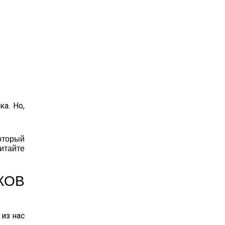
а. Но,
оторый
итайте
КОВ
 из нас