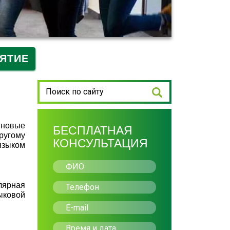
ЯТИЕ
 новые
БЕСПЛАТНАЯ
ругому
КОНСУЛЬТАЦИЯ
языком
лярная
ыковой