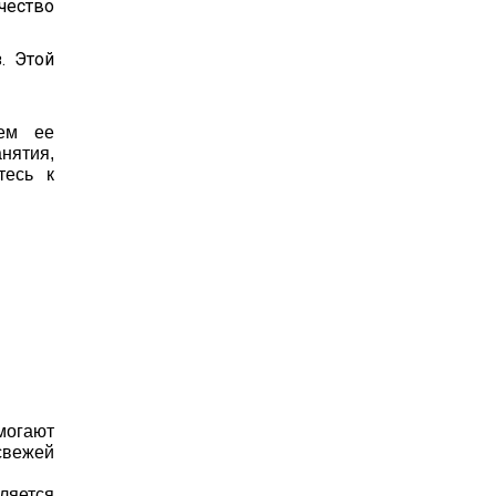
чество
. Этой
ием ее
анятия,
тесь к
могают
свежей
вляется