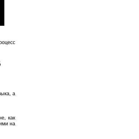
процесс
В
ыка, а
е, как
ими на