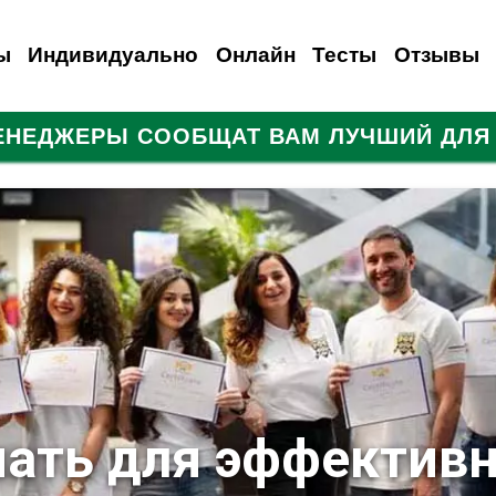
ы
Индивидуально
Онлайн
Тесты
Отзывы
МЕНЕДЖЕРЫ СООБЩАТ ВАМ ЛУЧШИЙ ДЛЯ 
анский
емецкий
Испанский
Французский
Итальянский
Итальянский
Итальянский
Русский
Для иностранцев
Польский
Турецкий
нать для эффективн