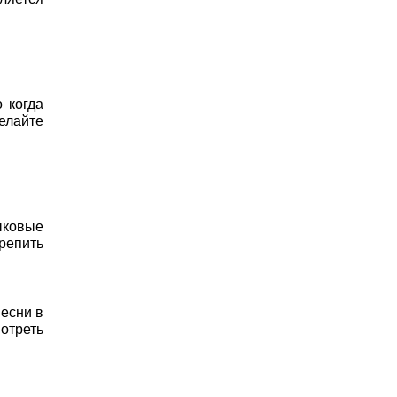
 когда
елайте
зыковые
репить
есни в
отреть