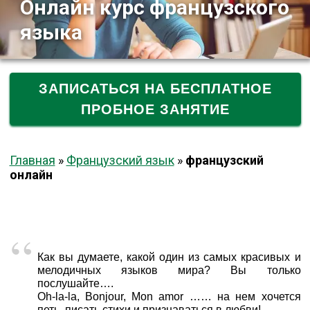
Онлайн курс французского
языка
ЗАПИСАТЬСЯ НА БЕСПЛАТНОЕ
ПРОБНОЕ ЗАНЯТИЕ
Главная
»
Французский язык
»
французский
онлайн
Как вы думаете, какой один из самых красивых и
мелодичных языков мира? Вы только
послушайте….
Oh-la-la, Bonjour, Mon amor …… на нем хочется
петь, писать стихи и признаваться в любви!