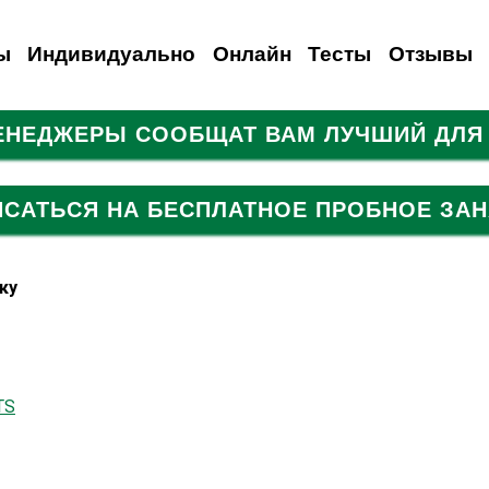
ы
Индивидуально
Онлайн
Тесты
Отзывы
МЕНЕДЖЕРЫ СООБЩАТ ВАМ ЛУЧШИЙ ДЛЯ 
анский
емецкий
Испанский
Французский
Итальянский
Итальянский
Итальянский
Русский
Для иностранцев
Польский
Турецкий
ИСАТЬСЯ НА БЕСПЛАТНОЕ ПРОБНОЕ ЗАН
ку
TS