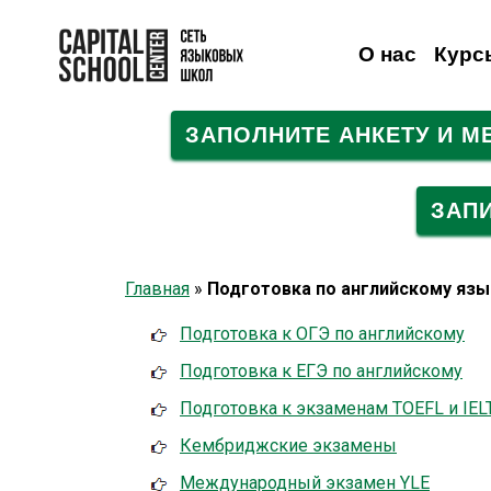
О нас
Курс
ЗАПОЛНИТЕ АНКЕТУ И 
Английский
Английский
Взрослым
Детям
Немецкий
Онлайн-видеокурсы
Немецкий
Французский
Французский
Испанский
Исп
Н
ЗАП
Главная
»
Подготовка по английскому язы
Подготовка к ОГЭ по английскому
Подготовка к ЕГЭ по английскому
Подготовка к экзаменам TOEFL и IEL
Кембриджские экзамены
Международный экзамен YLE