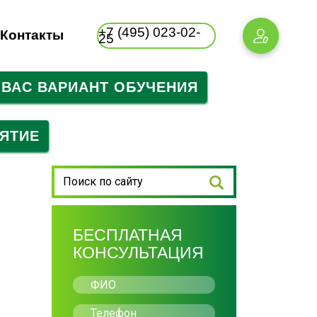
+7 (495) 023-02-
Контакты
25
ВАС ВАРИАНТ ОБУЧЕНИЯ
Турецкий
Польский
Японский
Турецкий
Китайский
Китайский
Китайский
Японский
Японский
Корейский
Корейский
Корейский
ЯТИЕ
БЕСПЛАТНАЯ
КОНСУЛЬТАЦИЯ