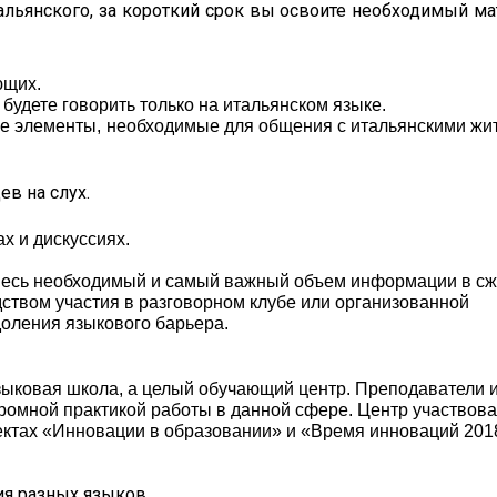
альянского, за короткий срок вы освоите необходимый ма
ющих.
будете говорить только на итальянском языке.
ие элементы, необходимые для общения с итальянскими жи
в на слух.
х и дискуссиях.
е весь необходимый и самый важный объем информации в с
дством участия в разговорном клубе или организованной
оления языкового барьера.
 языковая школа, а целый обучающий центр. Преподаватели 
громной практикой работы в данной сфере. Центр участвова
ктах «Инновации в образовании» и «Время инноваций 201
ия разных языков.