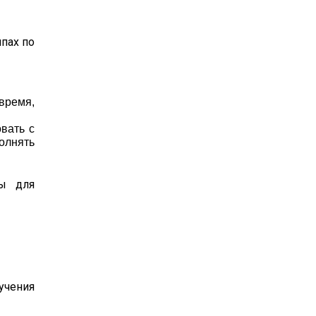
ппах по
 время,
вать с
олнять
ны для
учения