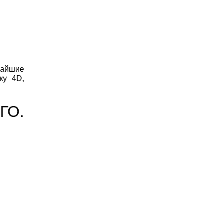
тчайшие
ку 4D,
ГО.