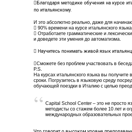
Благодаря методике обучения на курсе ит
по итальянскому.
И это абсолютно реально, даже для начина
 90% времени на курсе итальянского языка 
 Отработаете грамматические и лексическ
и доведете эти умения до автоматизма.
 Научитесь понимать живой язык итальянце
Сможете без проблем участвовать в беседа
P.S.
На курсах итальянского языка вы получит
сроки. Погрузитесь в языковую среду посре
обучающей поездки в Италию с целью преод
Capital School Center – это не просто
методисты со стажем более 10 лет и о
международных образовательных прое
Что говорит о высоком уровне преподаван