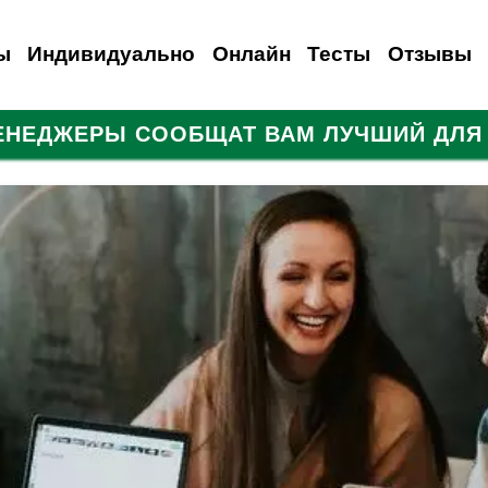
ы
Индивидуально
Онлайн
Тесты
Отзывы
МЕНЕДЖЕРЫ СООБЩАТ ВАМ ЛУЧШИЙ ДЛЯ 
анский
емецкий
Испанский
Французский
Итальянский
Итальянский
Итальянский
Русский
Для иностранцев
Польский
Турецкий