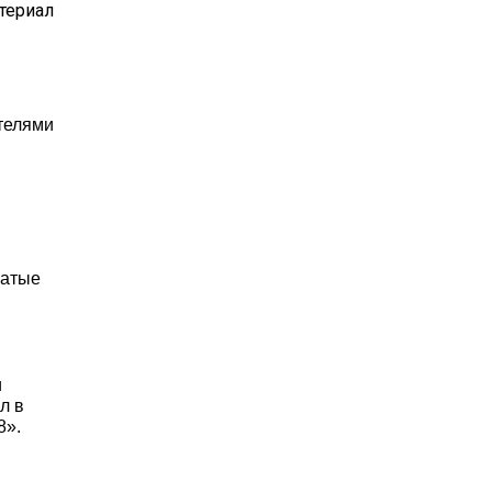
териал
телями
жатые
и
л в
8».