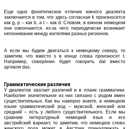
Еще одно фонетическое отличие южного диалекта
заключается в том, что здесь согласная k произносится
как g, p – как b, а t – как d. Словом, в южном немецком
они озвончаются, из-за чего периодически возникает
непонимание между жителями разных регионов.
А если мы будем двигаться к немецкому северу, то
заметим, что вместо s в конце слова произносят t.
Например, северянин будет говорить dat вместо
артикля das.
Грамматические различия
У диалектов хватает различий и в плане грамматики.
Наиболее значительное из них связано с родом имен
существительных. Как вы наверно знаете, в немецком
языке грамматический род – мужской, женский или
средний – есть у любого существительного. Если мы
сравним литературный немецкий язык и его
австрийский вариант, то заметим, что немецкое слово
женского рода может в Австрии принадлежать к