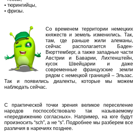
• тюрингийцы,
• фризы.
Со временем территории немецких
княжеств и земель изменились. Так,
там, где раньше жили алеманы,
сейчас располагается Баден-
Вюрттемберг, а также западные части
Австрии и Баварии, Лихтенштейн,
кусок Швейцарии и даже
современные французские земли
рядом с немецкой границей – Эльзас.
Так и появились диалекты, которые мы можем
наблюдать сейчас.
С практической точки зрения великое переселение
народов поспособствовало так называемому
«передвижению согласных». Например, на юге будут
произносить “sch”, а не “s”. Подробнее мы разберем все
различия в наречиях позднее.