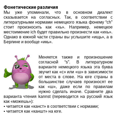
Фонетические различия
Мы уже упоминали, что в основном диалект
сказывается на согласных. Так, в соответствии с
литературными нормами немецкого языка фонему “ch”
стоит произносить как «хь». Например, немецкое
местоимение ich будет правильно произнести как «ихь».
Однако в южной части страны вы услышите «ищь», а в
Берлине и вообще «икь».
Меняется также и произношение
согласной “s”. В литературном
варианте немецкого языка эта буква
звучит как «с» или «ш» в зависимости
от места в слове. На юге страны в
большинстве случаев произносят ее
как «ш», даже если по правилам
нужно сделать иначе. Сравните два
варианта чтения kannst (переводится на русский язык
как «можешь»):
• читается как «канст» в соответствии с нормами;
• читается как «каншт» на юге.