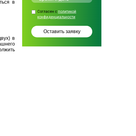
ться в
Согласен с
политикой
конфиденциальности
вух) в
ашнего
олжить