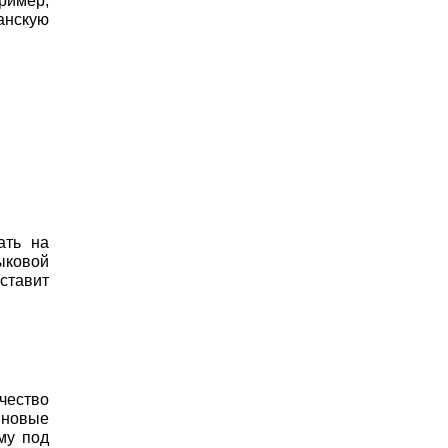
ример,
анскую
ать на
ыковой
ставит
чество
 новые
му под