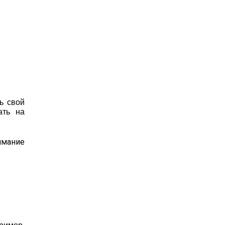
ь свой
ать на
имание