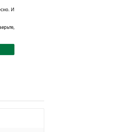
сно. И
ерьте,