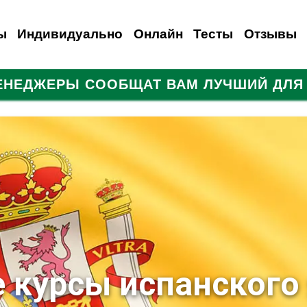
ы
Индивидуально
Онлайн
Тесты
Отзывы
МЕНЕДЖЕРЫ СООБЩАТ ВАМ ЛУЧШИЙ ДЛЯ 
анский
емецкий
Испанский
Французский
Итальянский
Итальянский
Итальянский
Русский
Для иностранцев
Польский
Турецкий
 курсы испанского