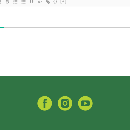
{}
[+]